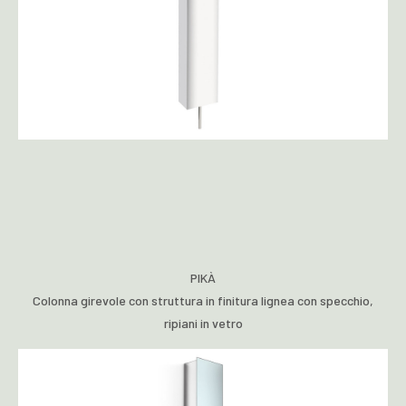
PIKÀ
Colonna girevole con struttura in finitura lignea con specchio,
ripiani in vetro