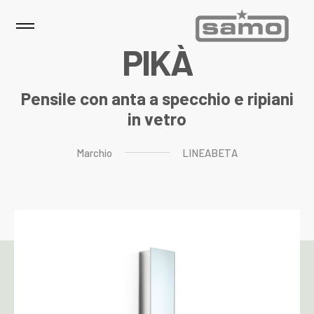
P
I
K
À
Pensile con anta a specchio e ripiani
in vetro
Marchio
LINEABETA