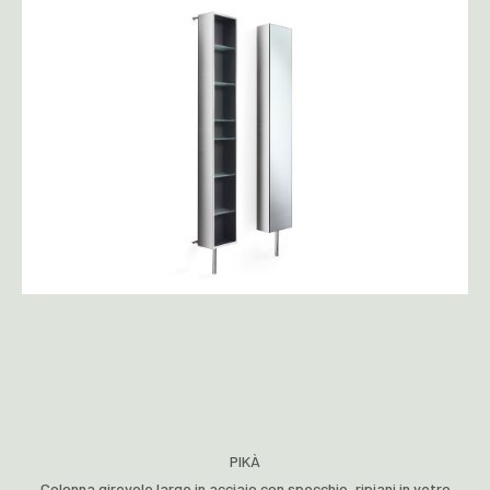
PIKÀ
Colonna girevole large in acciaio con specchio, ripiani in vetro