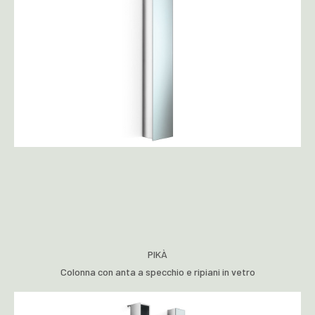
PIKÀ
Colonna con anta a specchio e ripiani in vetro