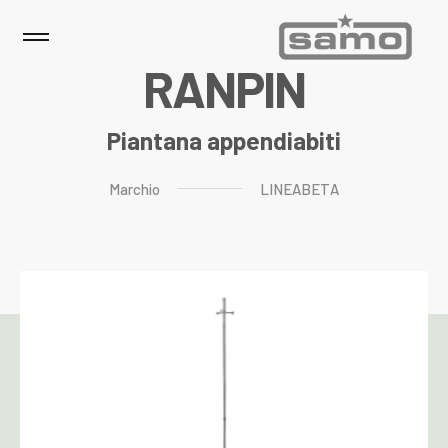
R
A
N
P
I
N
Piantana appendiabiti
Marchio
LINEABETA