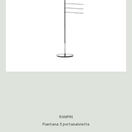
RANPIN
Piantana 3 portasalviette