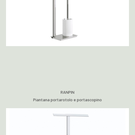
RANPIN
Piantana portarotolo e portascopino