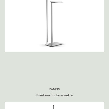
RANPIN
Piantana portasalviette