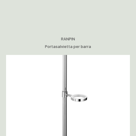
RANPIN
Portasalvietta per barra