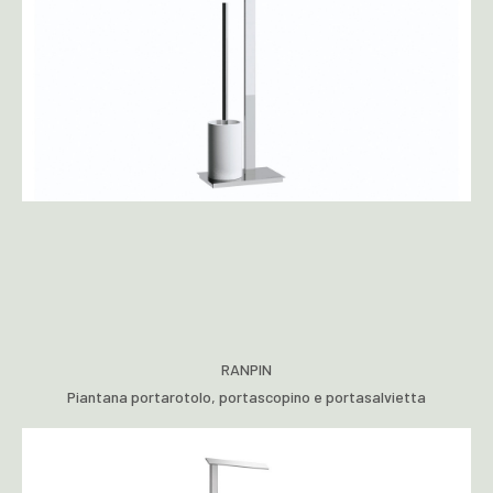
RANPIN
Piantana portarotolo, portascopino e portasalvietta