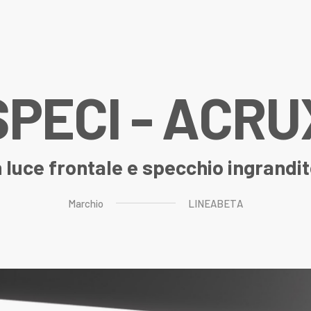
S
P
E
C
I
-
A
C
R
U
 luce frontale e specchio ingrandit
Marchio
LINEABETA