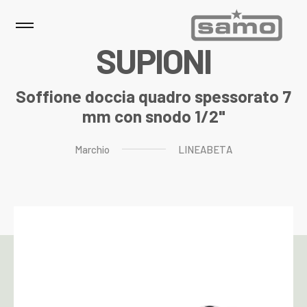
S
U
P
I
O
N
I
Soffione doccia quadro spessorato 7
mm con snodo 1/2"
Marchio
LINEABETA