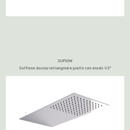
SUPIONI
Soffione doccia rettangolare piatto con snodo 1/2"