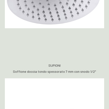
SUPIONI
Soffione doccia tondo spessorato 7 mm con snodo 1/2"