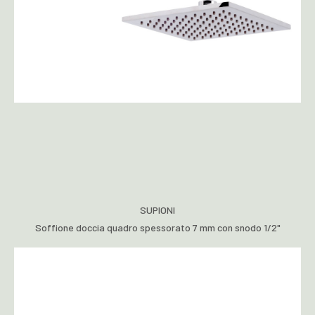
SUPIONI
Soffione doccia quadro spessorato 7 mm con snodo 1/2"