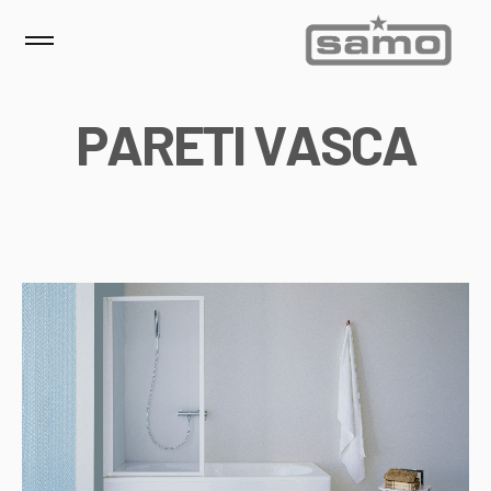
P
A
R
E
T
I
V
A
S
C
A