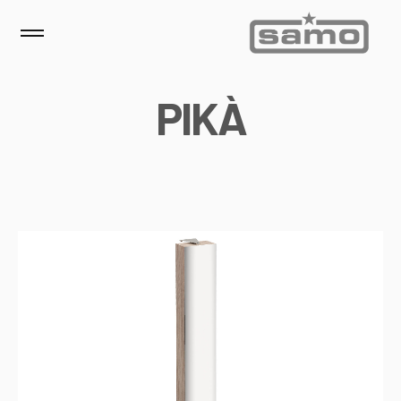
P
I
K
À