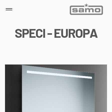
S
P
E
C
I
-
E
U
R
O
P
A