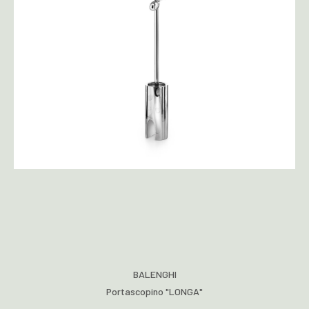
BALENGHI
Portascopino "LONGA"