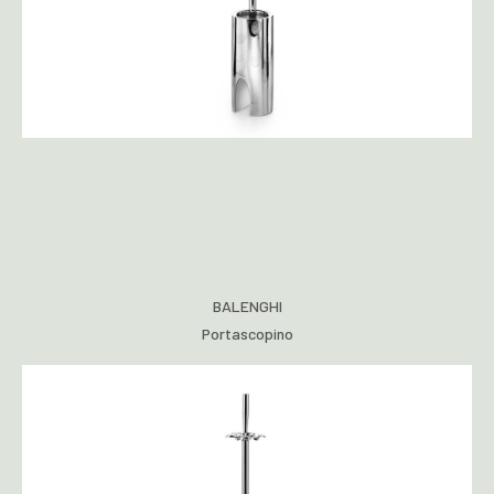
BALENGHI
Portascopino