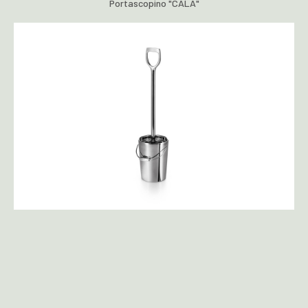
Portascopino "CALA"