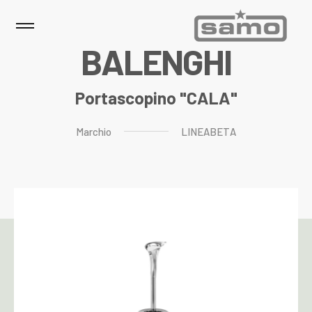
B
A
L
E
N
G
H
I
Portascopino "CALA"
Marchio
LINEABETA