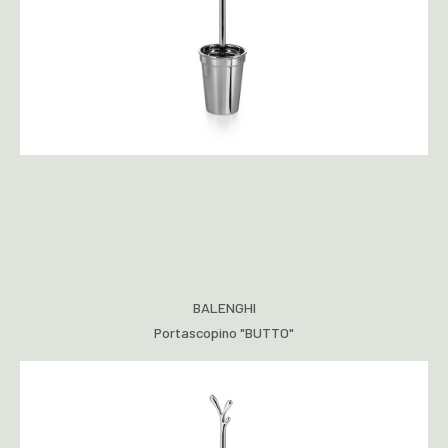
BALENGHI
Portascopino "BUTTO"