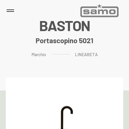
B
A
S
T
O
N
Portascopino 5021
Marchio
LINEABETA