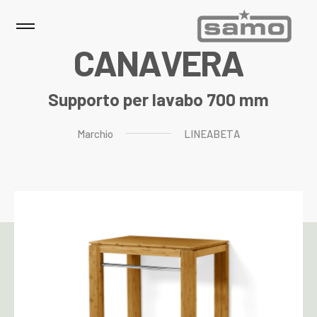
C
A
N
A
V
E
R
A
Supporto per lavabo 700 mm
Marchio
LINEABETA