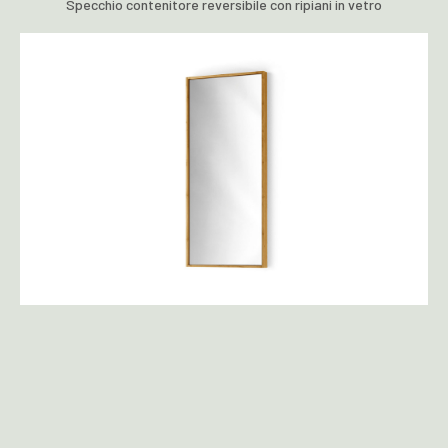
Specchio contenitore reversibile con ripiani in vetro