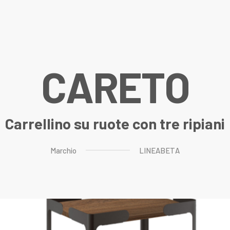
C
A
R
E
T
O
Carrellino su ruote con tre ripiani
Marchio
LINEABETA