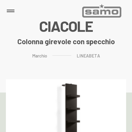
C
I
A
C
O
L
E
Colonna girevole con specchio
Marchio
LINEABETA