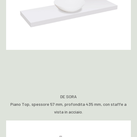
DE SORA
Piano Top, spessore 57 mm, profondita 435 mm, con staffe a
vista in acciaio.