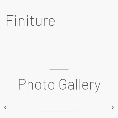
Finiture
Photo Gallery
keyboard_arrow_left
keyboard_arrow_right