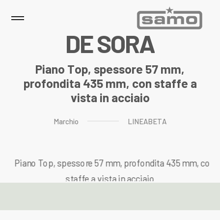
D
E
S
O
R
A
Piano Top, spessore 57 mm,
profondita 435 mm, con staffe a
vista in acciaio
Marchio
LINEABETA