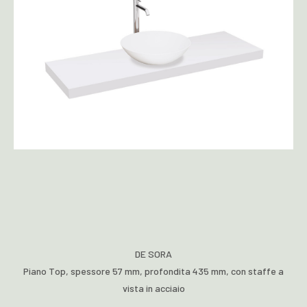
DE SORA
Piano Top, spessore 57 mm, profondita 435 mm, con staffe a
vista in acciaio