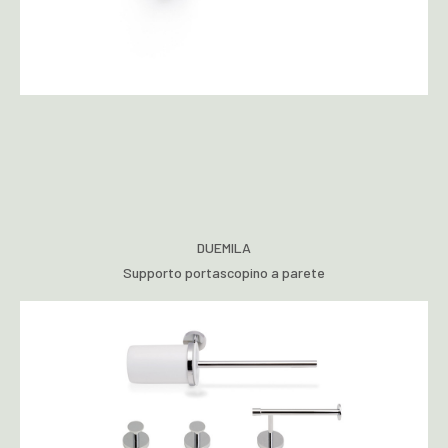
DUEMILA
Supporto portascopino a parete