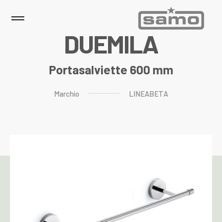
D
U
E
M
I
L
A
Portasalviette 600 mm
Marchio
LINEABETA