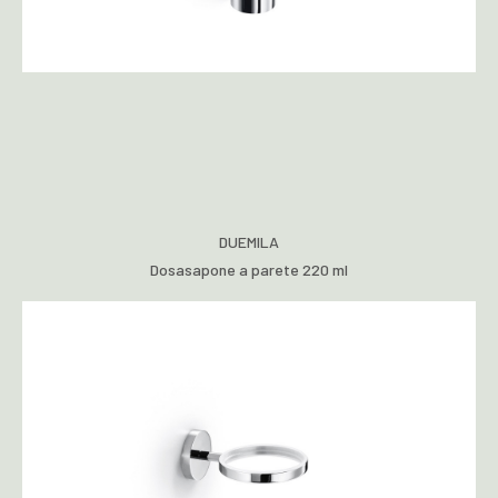
DUEMILA
Dosasapone a parete 220 ml