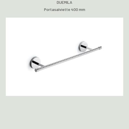
DUEMILA
Portasalviette 400 mm