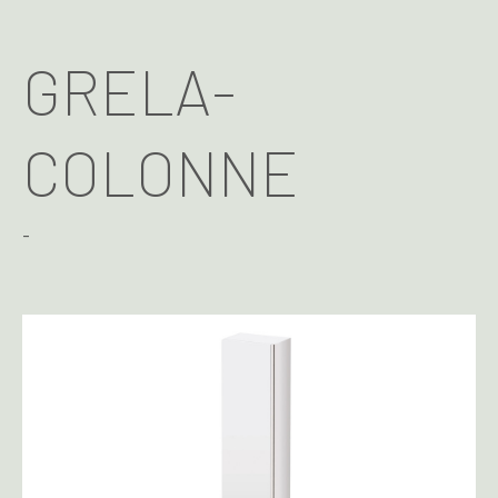
GRELA-
COLONNE
-