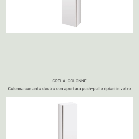
GRELA-COLONNE
Colonna con anta destra con apertura push-pull e ripiani in vetro