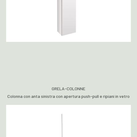
GRELA-COLONNE
Colonna con anta sinistra con apertura push-pull e ripiani in vetro