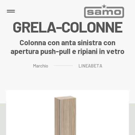
G
R
E
L
A
-
C
O
L
O
N
N
E
Colonna con anta sinistra con
apertura push-pull e ripiani in vetro
Marchio
LINEABETA