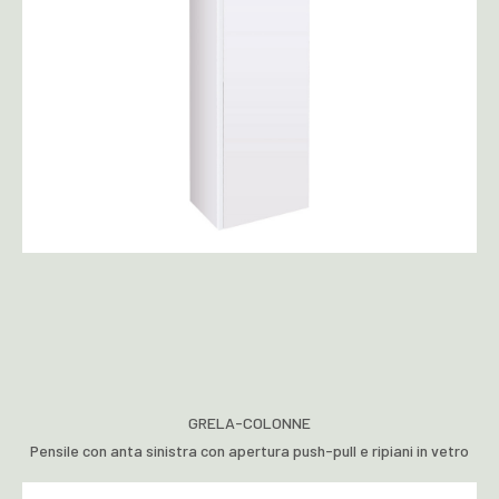
GRELA-COLONNE
Pensile con anta sinistra con apertura push-pull e ripiani in vetro