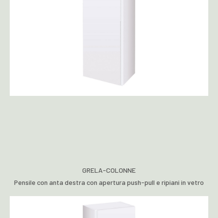
GRELA-COLONNE
Pensile con anta destra con apertura push-pull e ripiani in vetro