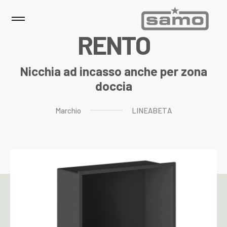
R
E
N
T
O
Nicchia ad incasso anche per zona
doccia
Marchio
LINEABETA