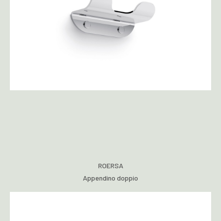
ROERSA
Appendino doppio