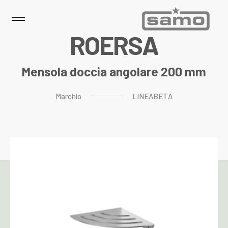
R
O
E
R
S
A
Mensola doccia angolare 200 mm
Marchio
LINEABETA