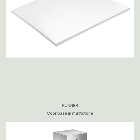
RUNNER
Copribase in mattstone