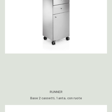
RUNNER
Base 2 cassetti, 1 anta, con ruote