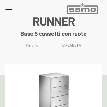
R
U
N
N
E
R
Base 5 cassetti con ruote
Marchio
LINEABETA