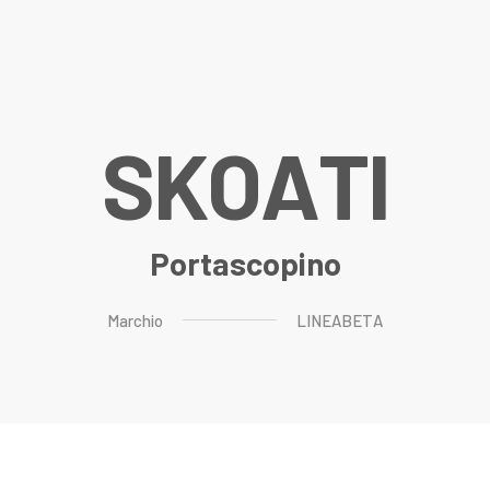
S
K
O
A
T
I
Portascopino
Marchio
LINEABETA