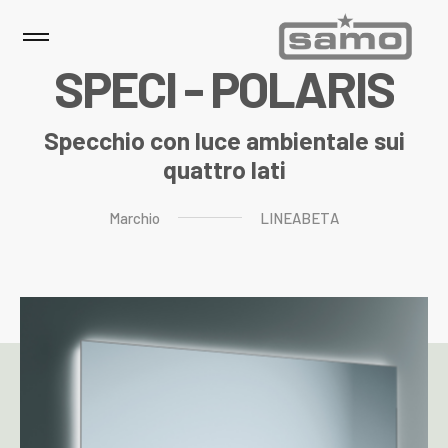
S
P
E
C
I
-
P
O
L
A
R
I
S
Specchio con luce ambientale sui
quattro lati
Marchio
LINEABETA