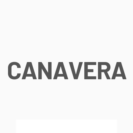
C
A
N
A
V
E
R
A