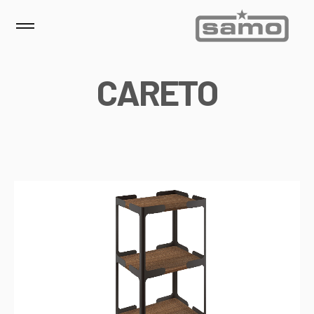
C
A
R
E
T
O