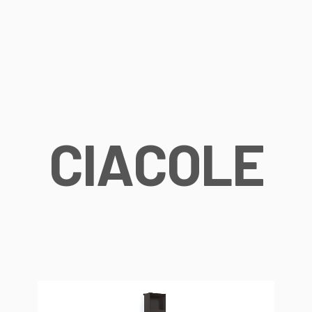
C
I
A
C
O
L
E