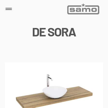
D
E
S
O
R
A