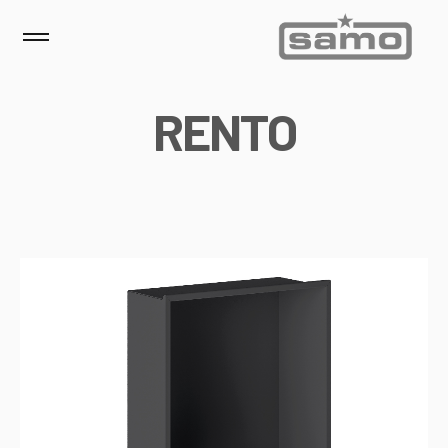
R
E
N
T
O