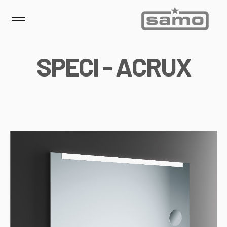
S
P
E
C
I
-
A
C
R
U
X