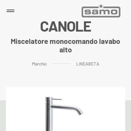
C
A
N
O
L
E
Miscelatore monocomando lavabo
alto
Marchio
LINEABETA