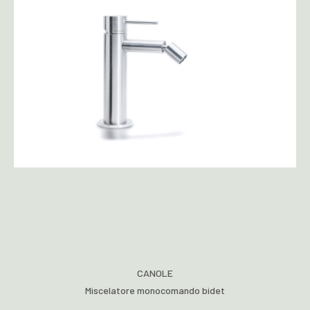
CANOLE
Miscelatore monocomando bidet