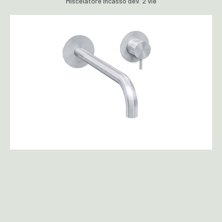
Miscelatore incasso dev. 2 vie