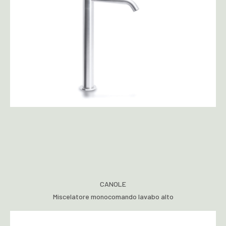
CANOLE
Miscelatore monocomando lavabo alto