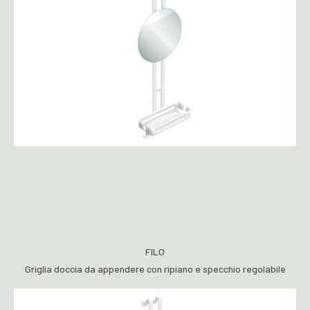
FILO
Griglia doccia da appendere con ripiano e specchio regolabile