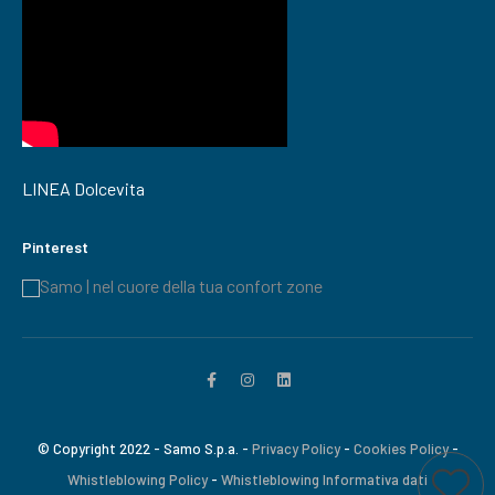
LINEA Dolcevita
Pinterest
Samo | nel cuore della tua confort zone
© Copyright 2022 - Samo S.p.a. -
Privacy Policy
-
Cookies Policy
-
Whistleblowing Policy
-
Whistleblowing Informativa dati
Aggiungi a wi