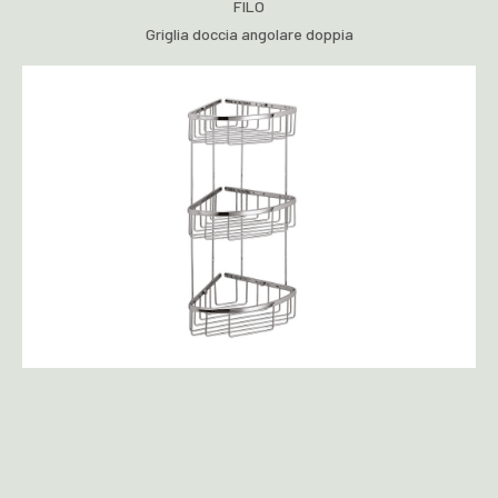
FILO
Griglia doccia angolare doppia