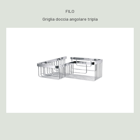
FILO
Griglia doccia angolare tripla