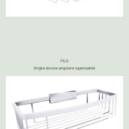
FILO
Griglia doccia angolare sganciabile