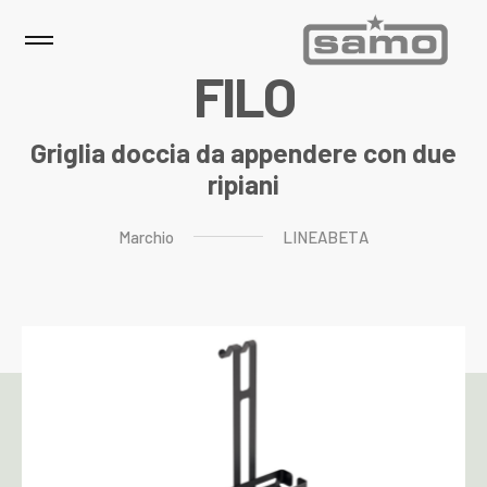
F
I
L
O
Griglia doccia da appendere con due
ripiani
Marchio
LINEABETA