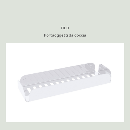
FILO
Portaoggetti da doccia