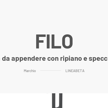
F
I
L
O
a da appendere con ripiano e specc
Marchio
LINEABETA