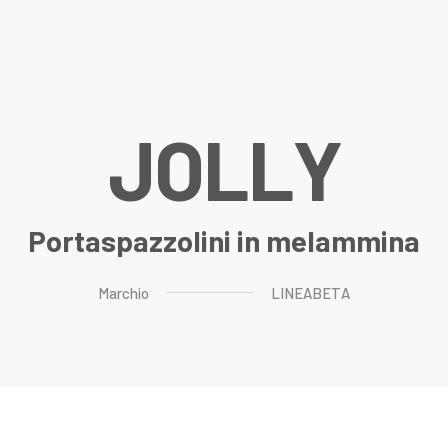
J
O
L
L
Y
Portaspazzolini in melammina
Marchio
LINEABETA