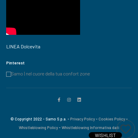
LINEA Dolcevita
Pinterest
Samo | nel cuore della tua confort zone
© Copyright 2022 - Samo S.p.a. -
Privacy Policy
-
Cookies Policy
-
Whistleblowing Policy
-
Whistleblowing Informativa dati
Ti interessa questo prodotto?
Aggiungi a wi
WISHLIST