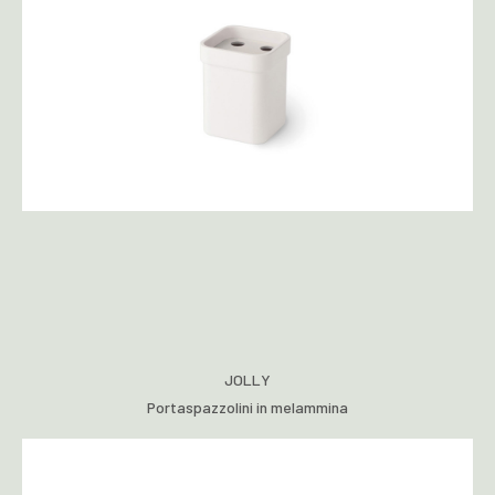
JOLLY
Portaspazzolini in melammina