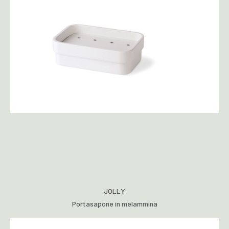
JOLLY
Portasapone in melammina