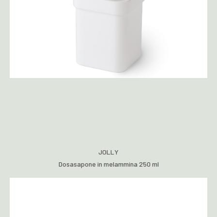
JOLLY
Dosasapone in melammina 250 ml