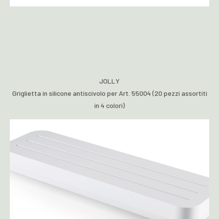
JOLLY
Griglietta in silicone antiscivolo per Art. 55004 (20 pezzi assortiti
in 4 colori)