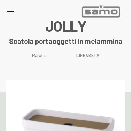
J
O
L
L
Y
Scatola portaoggetti in melammina
Marchio
LINEABETA