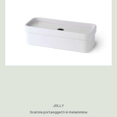
JOLLY
Scatola portaoggetti in melammina