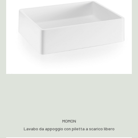
MOMON
Lavabo da appoggio con piletta a scarico libero