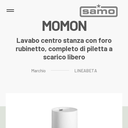
M
O
M
O
N
Lavabo centro stanza con foro
rubinetto, completo di piletta a
scarico libero
Marchio
LINEABETA