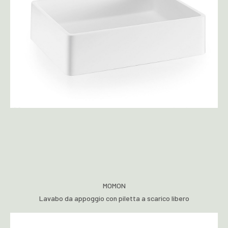
MOMON
Lavabo da appoggio con piletta a scarico libero