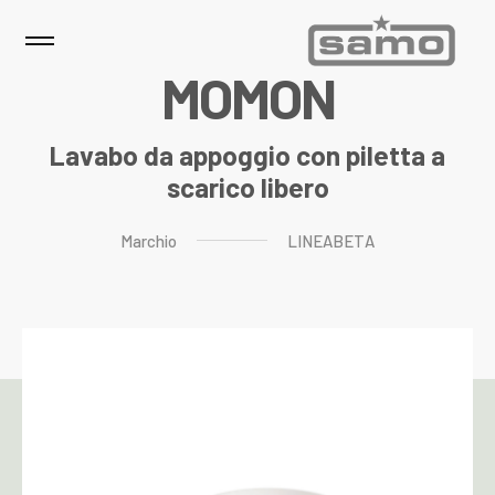
M
O
M
O
N
Lavabo da appoggio con piletta a
scarico libero
Marchio
LINEABETA