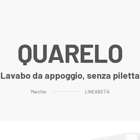
Q
U
A
R
E
L
O
Lavabo da appoggio, senza piletta
Marchio
LINEABETA