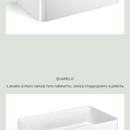
QUARELO
Lavabo a muro senza foro rubinetto, senza troppopieno e piletta