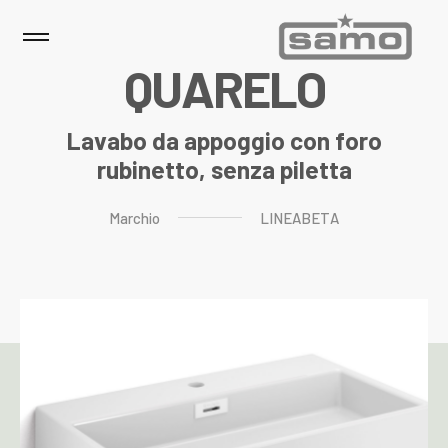
Q
U
A
R
E
L
O
Lavabo da appoggio con foro
rubinetto, senza piletta
Marchio
LINEABETA