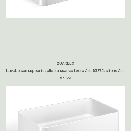
QUARELO
Lavabo con supporto, piletta scarico libero Art. 53972, sifone Art.
53923