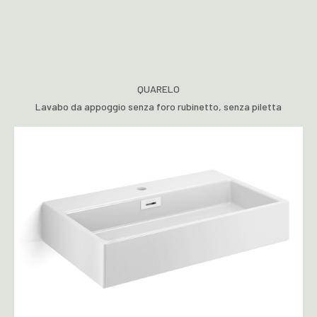
QUARELO
Lavabo da appoggio senza foro rubinetto, senza piletta