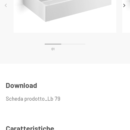
keyboard_arrow_left
keyboard_arrow_right
Download
Scheda prodotto_Lb 79
Caratteristiche