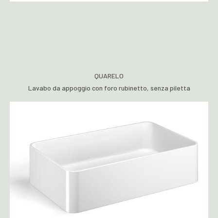
QUARELO
Lavabo da appoggio con foro rubinetto, senza piletta