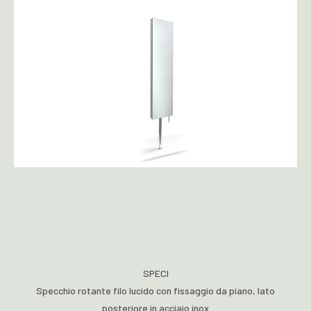
SPECI
Specchio rotante filo lucido con fissaggio da piano, lato
posteriore in acciaio inox