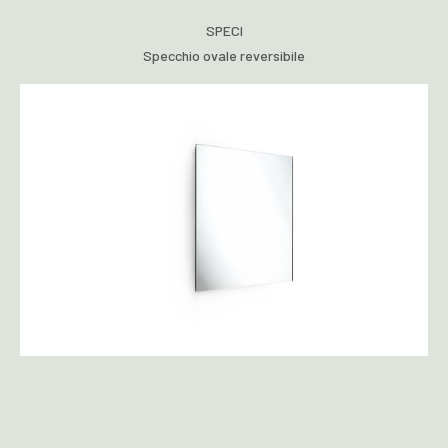
SPECI
Specchio ovale reversibile