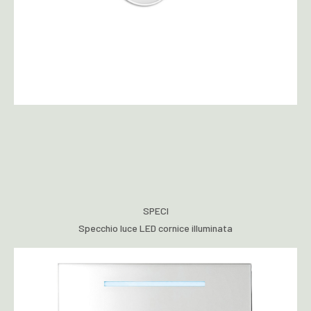
SPECI
Specchio luce LED cornice illuminata