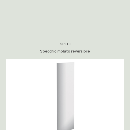
SPECI
Specchio molato reversibile