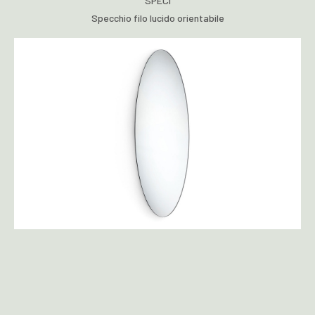
SPECI
Specchio filo lucido orientabile