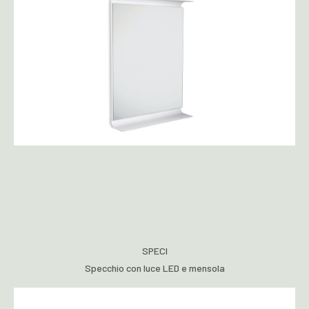
SPECI
Specchio con luce LED e mensola