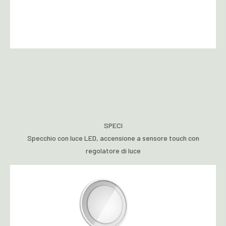
SPECI
Specchio con luce LED, accensione a sensore touch con
regolatore di luce