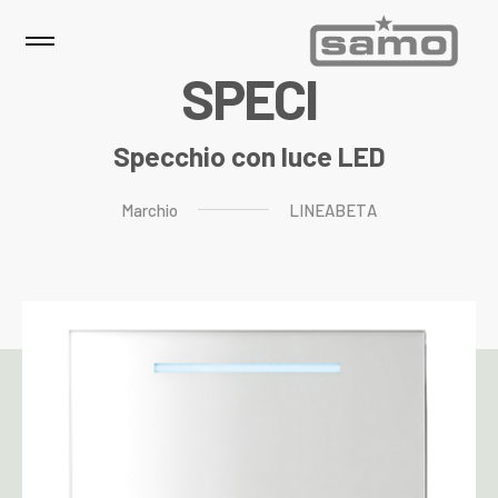
S
P
E
C
I
Specchio con luce LED
Marchio
LINEABETA