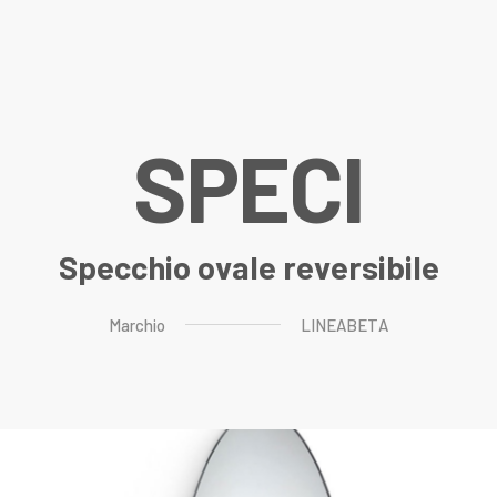
S
P
E
C
I
Specchio ovale reversibile
Marchio
LINEABETA