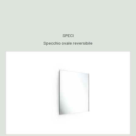
SPECI
Specchio ovale reversibile