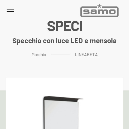
S
P
E
C
I
Specchio con luce LED e mensola
Marchio
LINEABETA