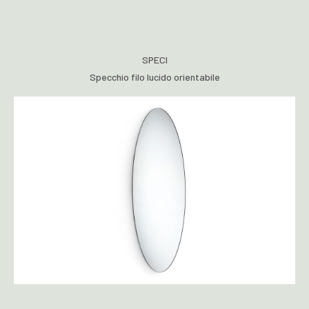
SPECI
Specchio filo lucido orientabile