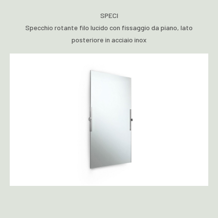
SPECI
Specchio rotante filo lucido con fissaggio da piano, lato
posteriore in acciaio inox