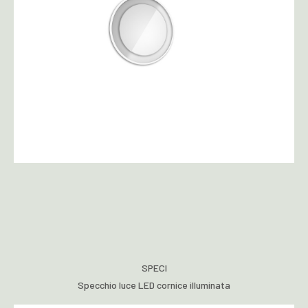
SPECI
Specchio luce LED cornice illuminata