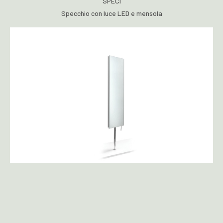
SPECI
Specchio con luce LED e mensola