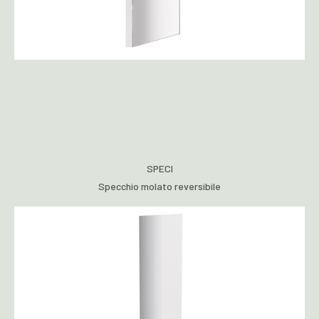
SPECI
Specchio molato reversibile