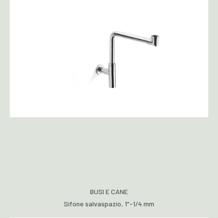
BUSI E CANE
Sifone salvaspazio, 1"-1/4 mm