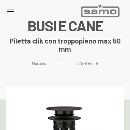
B
U
S
I
E
C
A
N
E
Piletta clik con troppopieno max 50
mm
Marchio
LINEABETA