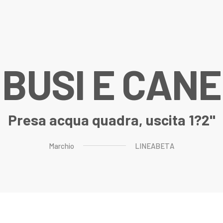
B
U
S
I
E
C
A
N
E
Presa acqua quadra, uscita 1?2"
Marchio
LINEABETA