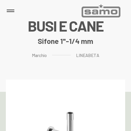
B
U
S
I
E
C
A
N
E
Sifone 1"-1/4 mm
Marchio
LINEABETA