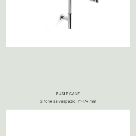
BUSI E CANE
Sifone salvaspazio, 1"-1/4 mm