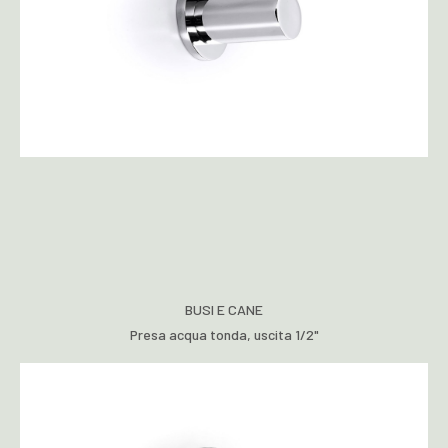
BUSI E CANE
Presa acqua tonda, uscita 1/2"