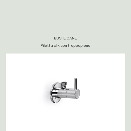
BUSI E CANE
Piletta clik con troppopieno