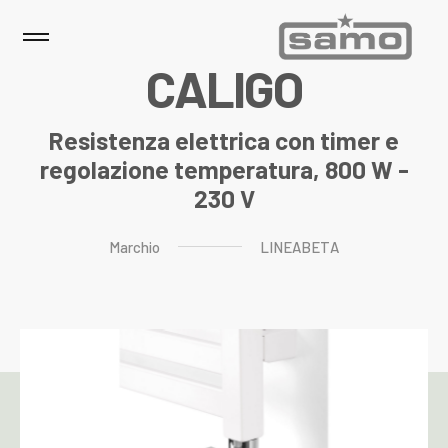
C
A
L
I
G
O
Resistenza elettrica con timer e
regolazione temperatura, 800 W -
230 V
Marchio
LINEABETA