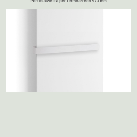
Portasalvietta per termoarredo 470 mm