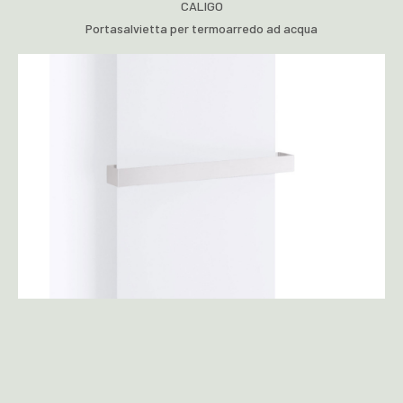
CALIGO
Portasalvietta per termoarredo ad acqua