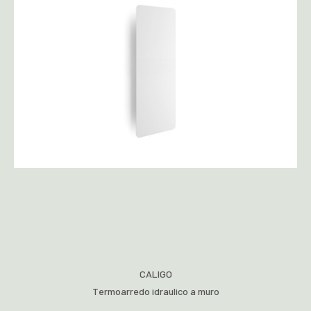
CALIGO
Termoarredo idraulico a muro