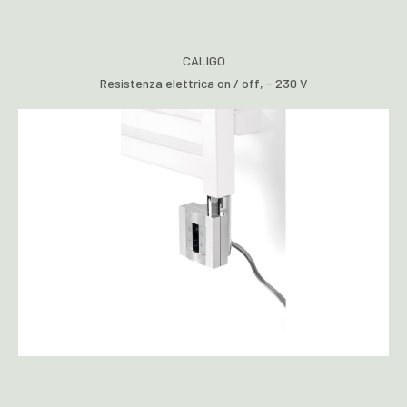
CALIGO
Resistenza elettrica on / off, - 230 V