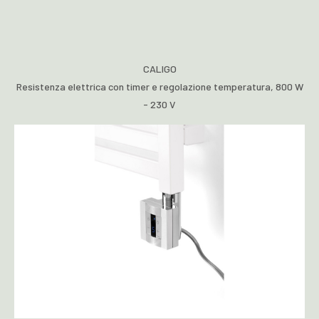
CALIGO
Resistenza elettrica con timer e regolazione temperatura, 800 W
- 230 V