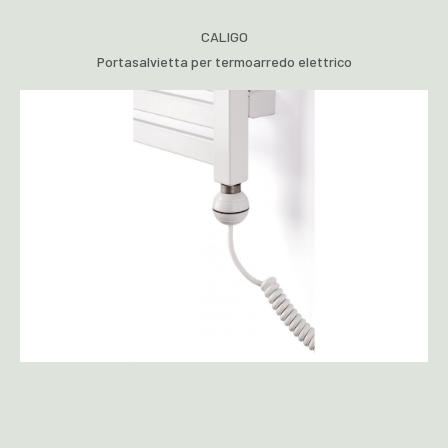
CALIGO
Portasalvietta per termoarredo elettrico