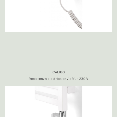
CALIGO
Resistenza elettrica on / off, - 230 V