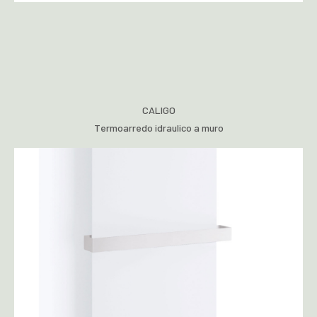
CALIGO
Termoarredo idraulico a muro