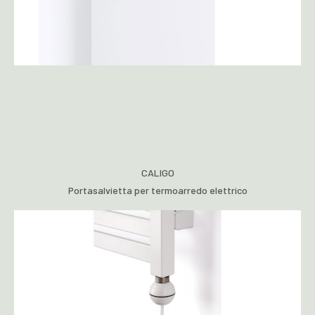
CALIGO
Portasalvietta per termoarredo elettrico