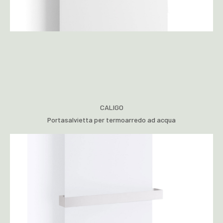
CALIGO
Portasalvietta per termoarredo ad acqua