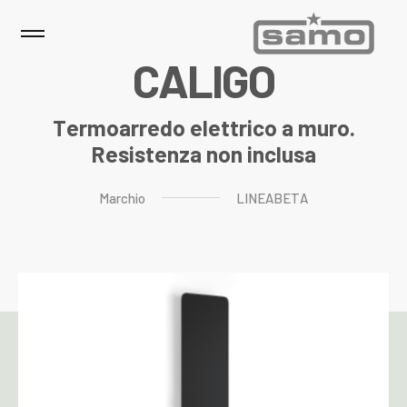
C
A
L
I
G
O
Termoarredo elettrico a muro.
Resistenza non inclusa
Marchio
LINEABETA