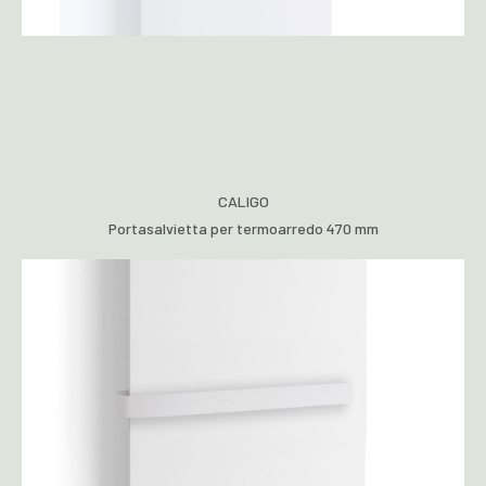
CALIGO
Portasalvietta per termoarredo 470 mm