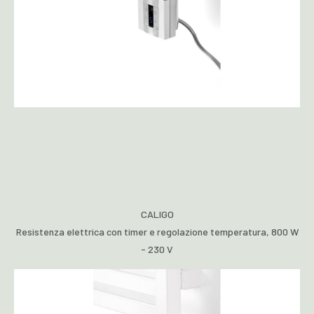
CALIGO
Resistenza elettrica con timer e regolazione temperatura, 800 W
- 230 V