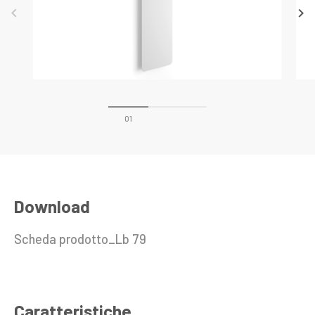
keyboard_arrow_left
keyboard_arrow_right
Download
Scheda prodotto_Lb 79
Caratteristiche