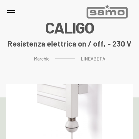
C
A
L
I
G
O
Resistenza elettrica on / off, - 230 V
Marchio
LINEABETA