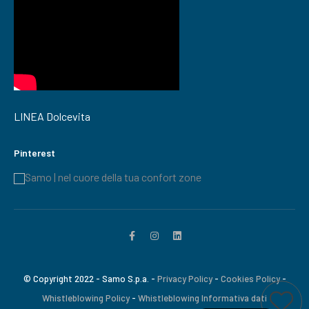
LINEA Dolcevita
Pinterest
Samo | nel cuore della tua confort zone
© Copyright 2022 - Samo S.p.a. -
Privacy Policy
-
Cookies Policy
-
Whistleblowing Policy
-
Whistleblowing Informativa dati
Ti interessa questo prodotto?
Aggiungi a wi