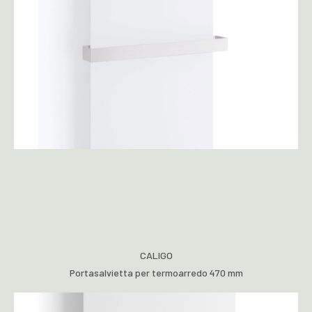
CALIGO
Portasalvietta per termoarredo 470 mm