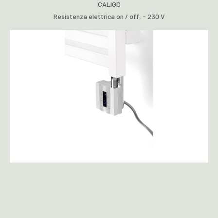
CALIGO
Resistenza elettrica on / off, - 230 V