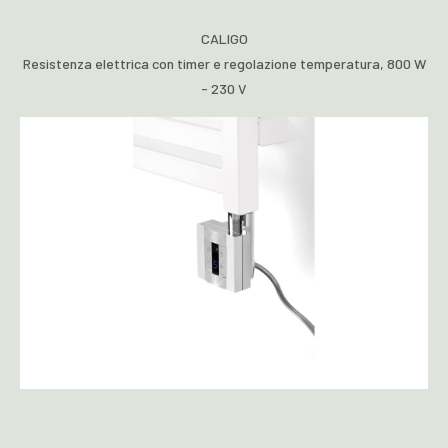
CALIGO
Resistenza elettrica con timer e regolazione temperatura, 800 W
- 230 V