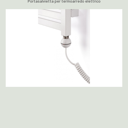
Portasalvietta per termoarredo elettrico