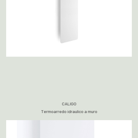
CALIGO
Termoarredo idraulico a muro