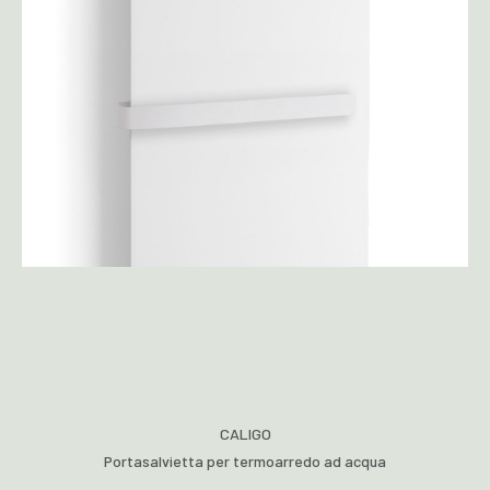
CALIGO
Portasalvietta per termoarredo ad acqua