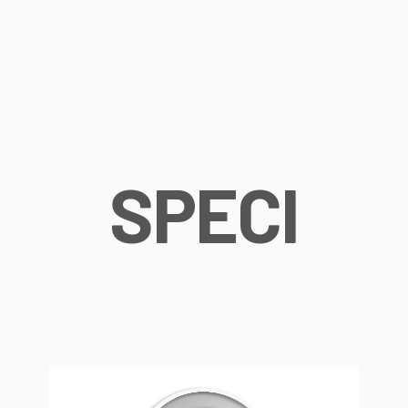
S
P
E
C
I