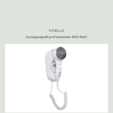
OTHELLO
Asciugacapelli professionale 1600 Watt