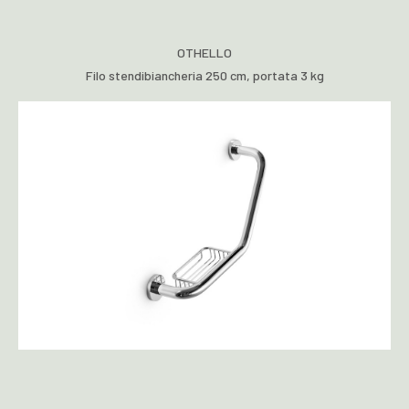
OTHELLO
Filo stendibiancheria 250 cm, portata 3 kg