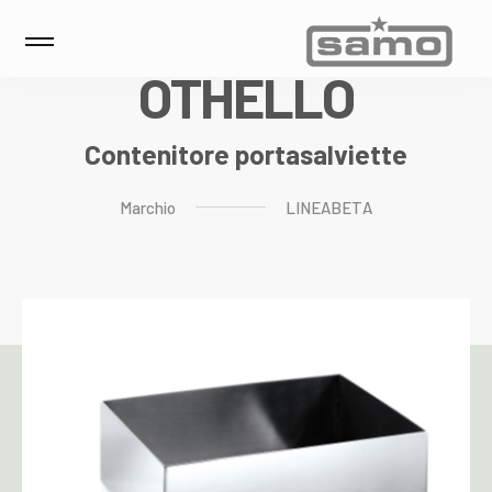
O
T
H
E
L
L
O
Contenitore portasalviette
Marchio
LINEABETA