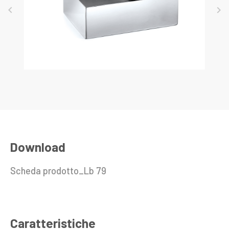
keyboard_arrow_left
keyboard_arrow_right
Download
Scheda prodotto_Lb 79
Caratteristiche