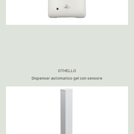
OTHELLO
Dispenser automatico gel con sensore