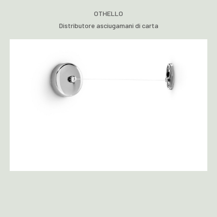
OTHELLO
Distributore asciugamani di carta