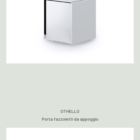
OTHELLO
Porta fazzoletti da appoggio