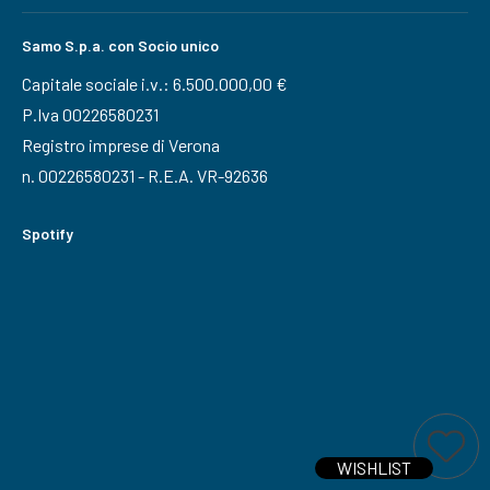
Samo S.p.a. con Socio unico
Capitale sociale i.v.: 6.500.000,00 €
P.Iva 00226580231
Registro imprese di Verona
n. 00226580231 - R.E.A. VR-92636
Spotify
Ti interessa questo prodotto?
Aggiungi a wi
WISHLIST