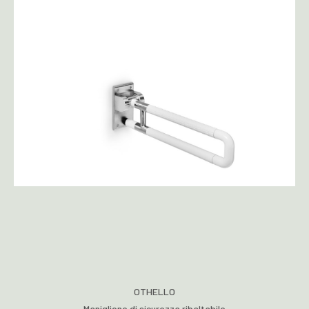
OTHELLO
Maniglione di sicurezza ribaltabile