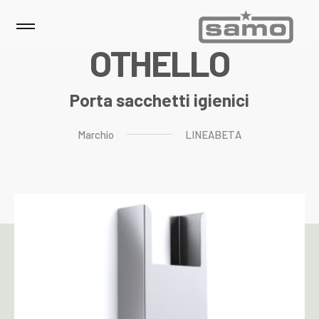
O
T
H
E
L
L
O
Porta sacchetti igienici
Marchio
LINEABETA