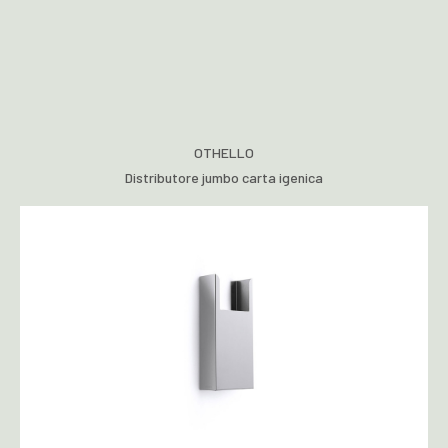
OTHELLO
Distributore jumbo carta igenica