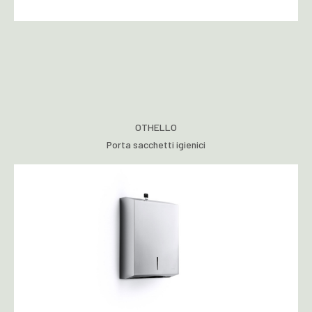
OTHELLO
Porta sacchetti igienici