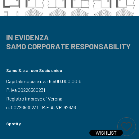
IN EVIDENZA
SAMO CORPORATE RESPONSABILITY
Samo S.p.a. con Socio unico
Capitale sociale i.v.: 6.500.000,00 €
P.Iva 00226580231
Registro imprese di Verona
n. 00226580231 - R.E.A. VR-92636
Spotify
Ti interessa questo prodotto?
Aggiungi a wi
WISHLIST