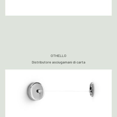
OTHELLO
Distributore asciugamani di carta