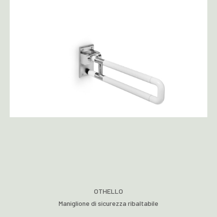
OTHELLO
Maniglione di sicurezza ribaltabile