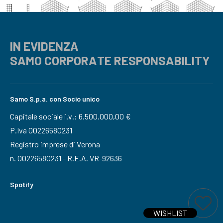
IN EVIDENZA
SAMO CORPORATE RESPONSABILITY
Samo S.p.a. con Socio unico
Capitale sociale i.v.: 6.500.000,00 €
P.Iva 00226580231
Registro imprese di Verona
n. 00226580231 - R.E.A. VR-92636
Spotify
Ti interessa questo prodotto?
Aggiungi a wi
WISHLIST