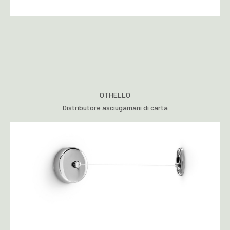
OTHELLO
Distributore asciugamani di carta