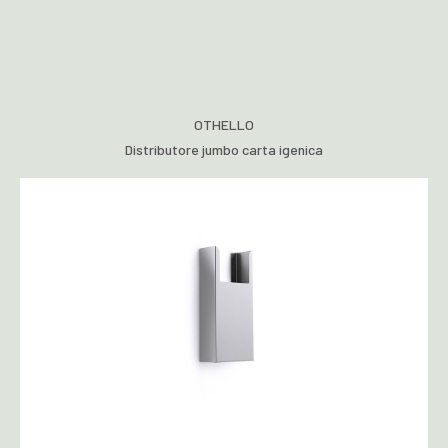
OTHELLO
Distributore jumbo carta igenica