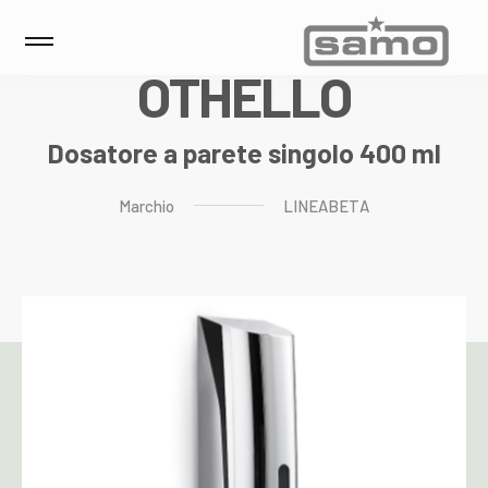
O
T
H
E
L
L
O
Dosatore a parete singolo 400 ml
Marchio
LINEABETA