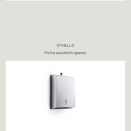
OTHELLO
Porta sacchetti igienici