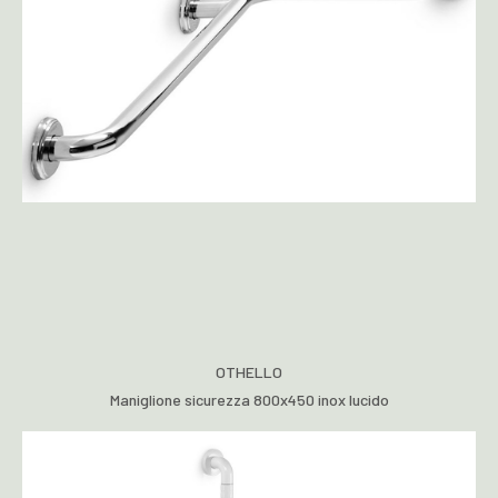
OTHELLO
Maniglione sicurezza 800x450 inox lucido