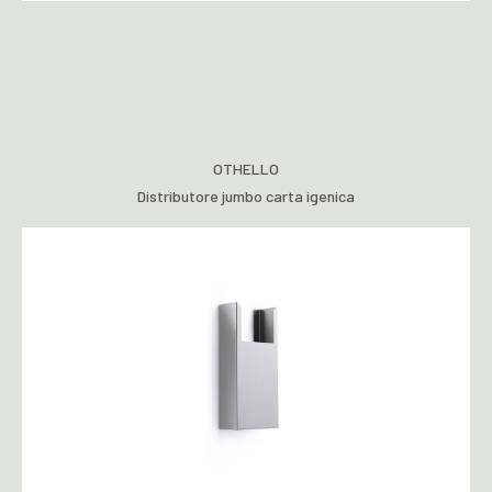
OTHELLO
Distributore jumbo carta igenica