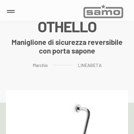
O
T
H
E
L
L
O
Maniglione di sicurezza reversibile
con porta sapone
Marchio
LINEABETA