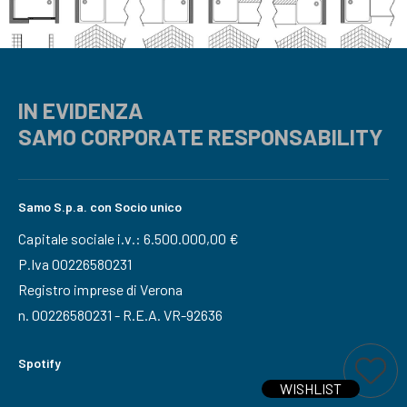
IN EVIDENZA
SAMO CORPORATE RESPONSABILITY
Samo S.p.a. con Socio unico
Capitale sociale i.v.: 6.500.000,00 €
P.Iva 00226580231
Registro imprese di Verona
n. 00226580231 - R.E.A. VR-92636
Spotify
Ti interessa questo prodotto?
Aggiungi a wi
WISHLIST