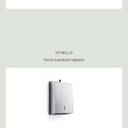
OTHELLO
Porta sacchetti igienici