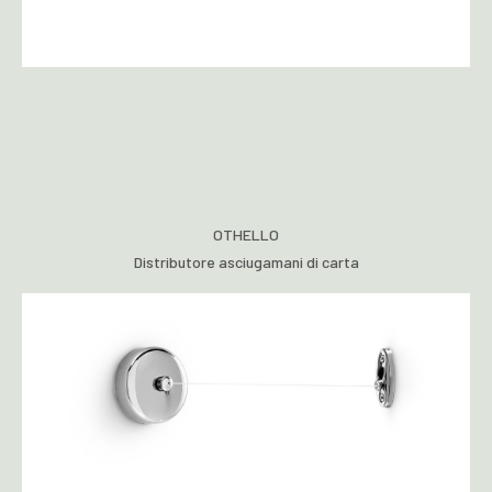
OTHELLO
Distributore asciugamani di carta